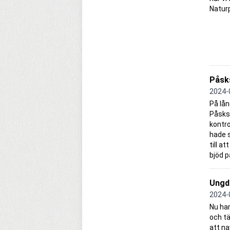
Natur
Påsk
2024-
På lån
Påsksm
kontro
hade 
till a
bjöd p
Ungd
2024-
Nu har
och tä
att na