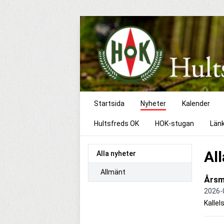
Startsida
Nyheter
Kalender
Hultsfreds OK
HOK-stugan
Län
Al
Alla nyheter
Allmänt
Årsm
2026-
Kallel