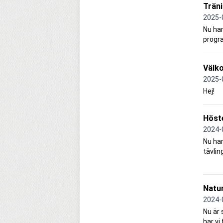
Trän
2025-
Nu har
progr
Välko
2025-
Hej!
Höste
2024-
Nu har
tävli
Natu
2024-
Nu är 
har vi