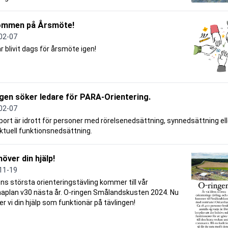
ommen på Årsmöte!
02-07
r blivit dags för årsmöte igen!
gen söker ledare för PARA-Orientering.
02-07
ort är idrott för personer med rörelsenedsättning, synnedsättning ell
ektuell funktionsnedsättning.
höver din hjälp!
11-19
ns största orienteringstävling kommer till vår
plan v30 nästa år. O-ringen Smålandskusten 2024. Nu
r vi din hjälp som funktionär på tävlingen!