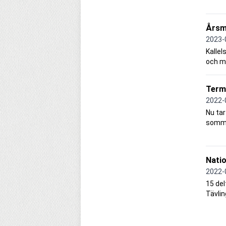
Årsm
2023-
Kallel
och mä
Term
2022-
Nu tar
somma
Nati
2022-
15 del
Tävli