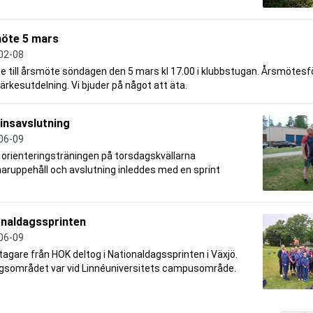
öte 5 mars
02-08
se till årsmöte söndagen den 5 mars kl 17.00 i klubbstugan. Årsmötesf
rkesutdelning. Vi bjuder på något att äta.
insavslutning
06-09
 orienteringsträningen på torsdagskvällarna
ruppehåll och avslutning inleddes med en sprint
onaldagssprinten
06-09
tagare från HOK deltog i Nationaldagssprinten i Växjö.
ngsområdet var vid Linnéuniversitets campusområde.