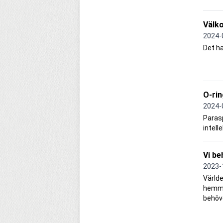
Välk
2024-
Det ha
O-rin
2024-
Parasp
intell
Vi be
2023-
Världe
hemma
behöve