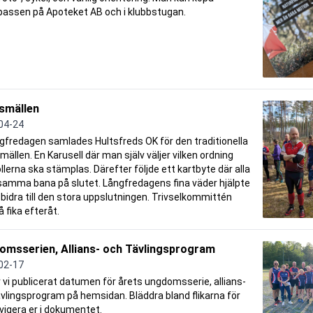
passen på Apoteket AB och i klubbstugan.
smällen
04-24
gfredagen samlades Hultsfreds OK för den traditionella
ällen. En Karusell där man själv väljer vilken ordning
llerna ska stämplas. Därefter följde ett kartbyte där alla
samma bana på slutet. Långfredagens fina väder hjälpte
tt bidra till den stora uppslutningen. Trivselkommittén
å fika efteråt.
omsserien, Allians- och Tävlingsprogram
02-17
 vi publicerat datumen för årets ungdomsserie, allians-
vlingsprogram på hemsidan. Bläddra bland flikarna för
vigera er i dokumentet.