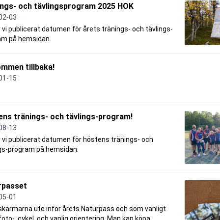
ings- och tävlingsprogram 2025 HOK
02-03
 vi publicerat datumen för årets tränings- och tävlings-
am på hemsidan.
mmen tillbaka!
01-15
ns tränings- och tävlings-program!
08-13
 vi publicerat datumen för höstens tränings- och
ngs-program på hemsidan.
rpasset
05-01
skärmarna ute inför årets Naturpass och som vanligt
 foto-, cykel, och vanlig orientering. Man kan köpa